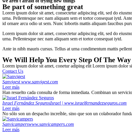
we aren't afraid of trying new things
Be part of something great
Lorem ipsum dolor sit amet, consectetur adipiscing elit, sed do eiusmo
urna. Pellentesque nec nam aliquam sem et tortor consequat iytd. Ante
id ornare arcu odio ut sem. Nunc lobortis mattis aliquam faucibus purus
Lorem ipsum dolor sit amet, consectetur adipiscing elit, sed do eiusmo
urna. Pellentesque nec nam aliquam sem et tortor consequat iytd.
Ante in nibh mauris cursus. Tellus at urna condimentum mattis pellent
We Will Help You Every Step Of The Way
Lorem ipsum dolor sit amet, conetur adiping elit Lorem ipsum dolor sit
Contact Us
Sanvigest
www.sanvigest.com
Leer más
Han resuelto cada consulta de forma inmediata. Combinan un servicio d
Israel Fernández Seguros
Israel | www.israelfernandezseguros.com
Leer más
No sólo son un despacho increíble, sino que son un colaborador funda
Sanvicampers
www.sanvicampers.com
Leer más